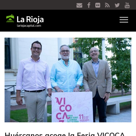
Ver
menú
Huércanos acoge la Feria VICOCA