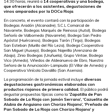
14:30 horas, reunirá a
14 cooperativas y una bodega,
que ofrecerán a los asistentes, degustaciones de
vinos amparados por la DOCa Rioja
.
En concreto, el evento contará con la participación de
Bodegas Aradón (Alcanadre), S.C.L Comarcal de
Navarrete, Bodegas Marqués de Reinosa (Autol), Bodega
Señorío de Valbornedo (Navarrete), Bodega San Pedro
Apóstol (Huércanos), Bodegas Tarón (Tirgo), Bodegas
San Esteban (Murillo del Río Leza), Bodega Cooperativa
San Miguel (Ausejo), Bodegas Najerilla (Arenzana de
Abajo), Zinio Bodegas (Uruñuela), Grupo Vintae, Bodega
Vico (Arnedo), Viñedos de Aldeanueva de Ebro, Nuestra
Señora de la Anunciación-Lampiuda (El Villar de Arnedo) y
Cooperativa Vinícola Davalillo (San Asensio).
La programación de la jornada estival incluye
diversas
degustaciones gastronómicas elaboradas con
productos riojanos de primera calidad.
El público podrá
degustar propuestas típicas como la
‘Zapatilla de Pan
Sobado de La Rioja con Jamón Serrano’, ‘Cazuelita de
Alubia de Anguiano con Chorizo Riojano’, ‘Preñado de
Pan Sobado de La Rioja con Chorizo Riojano’ y