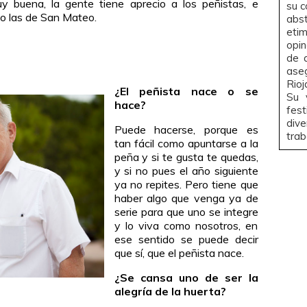
y buena, la gente tiene aprecio a los peñistas, e
su c
mo las de San Mateo.
abs
eti
opin
de 
ase
Rio
¿El peñista nace o se
Su 
hace?
fest
dive
Puede hacerse, porque es
trab
tan fácil como apuntarse a la
peña y si te gusta te quedas,
y si no pues el año siguiente
ya no repites. Pero tiene que
haber algo que venga ya de
serie para que uno se integre
y lo viva como nosotros, en
ese sentido se puede decir
que sí, que el peñista nace.
¿Se cansa uno de ser la
alegría de la huerta?