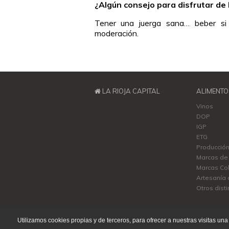
¿Algún consejo para disfrutar de
Tener una juerga sana… beber si
moderación.
LA RIOJA CAPITAL
ALIMENTO
Vinos
DOP
IGP
ETG
Producción
Marcas de 
Marcas Col
Artesanía 
Otros disti
@ La Rioja Capital. Gobierno de La Rioja.
Utilizamos cookies propias y de terceros, para ofrecer a nuestras visitas 