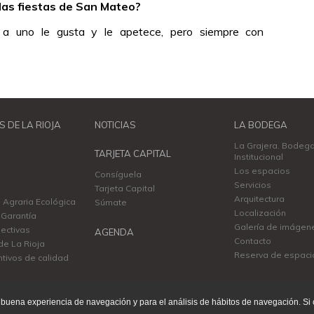
 las fiestas de San Mateo?
 a uno le gusta y le apetece, pero siempre con
S DE LA RIOJA
NOTICIAS
LA BODEGA
La Grajera. Bodeg
TARJETA CAPITAL
Institucional
Los espacios
Consíguela
Servicios
Tarjeta Capital
Arquitectura
 Agraria Ecológica
Súmate
Localización
Garantía
Galería de imágen
ectivas
AGENDA
Contacto
de La Rioja
Reserva de espaci
ntivos de calidad
una buena experiencia de navegación y para el análisis de hábitos de navegación.