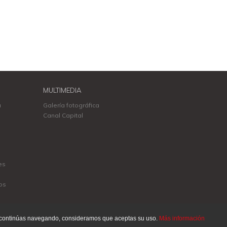
MULTIMEDIA
a
Galería fotográfica
Canal Capital
es
os
 Si continúas navegando, consideramos que aceptas su uso.
Más información