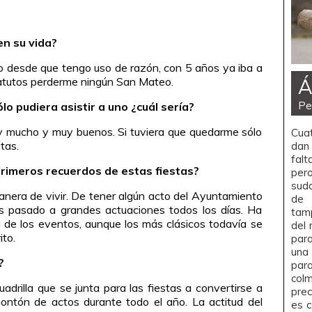
n su vida?
do desde que tengo uso de razón, con 5 años ya iba a
tatutos perderme ningún San Mateo.
Á
Pe
sólo pudiera asistir a uno ¿cuál sería?
y mucho y muy buenos. Si tuviera que quedarme sólo
Cuat
tas.
dan 
fal
imeros recuerdos de estas fiestas?
per
suda
manera de vivir. De tener algún acto del Ayuntamiento
de 
s pasado a grandes actuaciones todos los días. Ha
tam
 de los eventos, aunque los más clásicos todavía se
del 
to.
para
una 
?
par
colm
drilla que se junta para las fiestas a convertirse a
prec
ontón de actos durante todo el año. La actitud del
es 