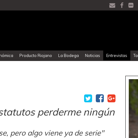
onómica
Producto Riojano
La Bodega
Noticias
Entrevistas
Ta
statutos perderme ningún
e, pero algo viene ya de serie"