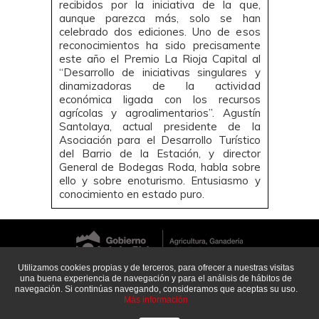
recibidos por la iniciativa de la que,
aunque parezca más, solo se han
celebrado dos ediciones. Uno de esos
reconocimientos ha sido precisamente
este año el Premio La Rioja Capital al
“Desarrollo de iniciativas singulares y
dinamizadoras de la actividad
económica ligada con los recursos
agrícolas y agroalimentarios”. Agustín
Santolaya, actual presidente de la
Asociación para el Desarrollo Turístico
del Barrio de la Estación, y director
General de Bodegas Roda, habla sobre
ello y sobre enoturismo. Entusiasmo y
conocimiento en estado puro.
Utilizamos cookies propias y de terceros, para ofrecer a nuestras visitas
@ La Rioja Capital. Gobierno de La Rioja.
una buena experiencia de navegación y para el análisis de hábitos de
navegación. Si continúas navegando, consideramos que aceptas su uso.
La Rioja Capital · C/San Millán 25 · 26004 Logroño (La Rioja) · Teléfono:
Más información
941 512 571 ·
admin@lariojacapital.com