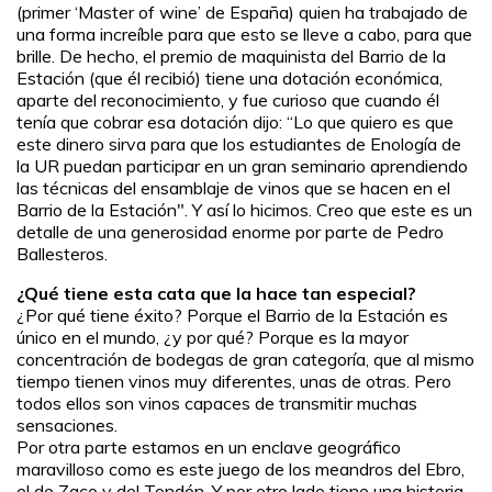
(primer ‘Master of wine’ de España) quien ha trabajado de
una forma increíble para que esto se lleve a cabo, para que
brille. De hecho, el premio de maquinista del Barrio de la
Estación (que él recibió) tiene una dotación económica,
aparte del reconocimiento, y fue curioso que cuando él
tenía que cobrar esa dotación dijo: “Lo que quiero es que
este dinero sirva para que los estudiantes de Enología de
la UR puedan participar en un gran seminario aprendiendo
las técnicas del ensamblaje de vinos que se hacen en el
Barrio de la Estación". Y así lo hicimos. Creo que este es un
detalle de una generosidad enorme por parte de Pedro
Ballesteros.
¿Qué tiene esta cata que la hace tan especial?
¿Por qué tiene éxito? Porque el Barrio de la Estación es
único en el mundo, ¿y por qué? Porque es la mayor
concentración de bodegas de gran categoría, que al mismo
tiempo tienen vinos muy diferentes, unas de otras. Pero
todos ellos son vinos capaces de transmitir muchas
sensaciones.
Por otra parte estamos en un enclave geográfico
maravilloso como es este juego de los meandros del Ebro,
el de Zaco y del Tondón. Y por otro lado tiene una historia