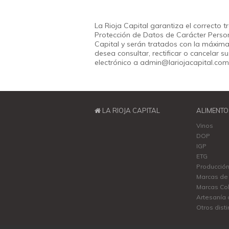
La Rioja Capital garantiza el correcto
Protección de Datos de Carácter Persona
Capital y serán tratados con la máxima c
desea consultar, rectificar o cancelar s
electrónico a
admin@lariojacapital.com
LA RIOJA CAPITAL
ALIMENTO
Vinos
DOP
IGP
ETG
Producción
Marcas de 
Marcas Col
Artesanía 
Otros disti