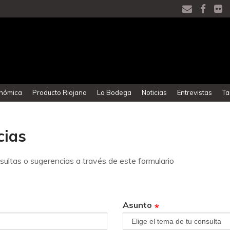
onómica
Producto Riojano
La Bodega
Noticias
Entrevistas
Ta
cias
ultas o sugerencias a través de este formulario
Asunto