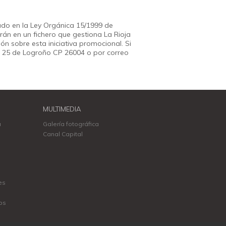
ado en la Ley Orgánica 15/1999 de
rán en un fichero que gestiona La Rioja
ón sobre esta iniciativa promocional. Si
lán, 25 de Logroño CP 26004 o por correo
MULTIMEDIA
a
Galería fotográfica
Canal Capital
es
os