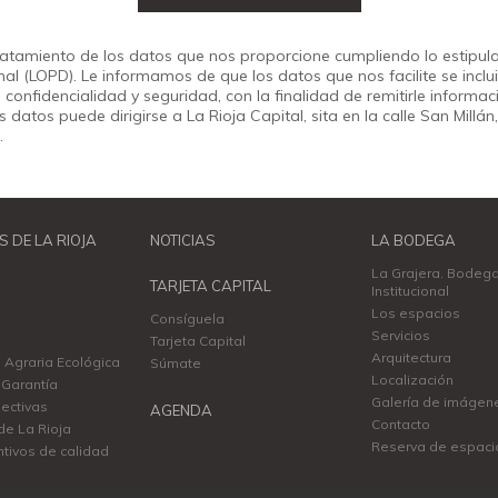
 tratamiento de los datos que nos proporcione cumpliendo lo estipul
l (LOPD). Le informamos de que los datos que nos facilite se inclui
onfidencialidad y seguridad, con la finalidad de remitirle informaci
us datos puede dirigirse a La Rioja Capital, sita en la calle San Mil
.
S DE LA RIOJA
NOTICIAS
LA BODEGA
La Grajera. Bodeg
TARJETA CAPITAL
Institucional
Los espacios
Consíguela
Servicios
Tarjeta Capital
Arquitectura
 Agraria Ecológica
Súmate
Localización
Garantía
Galería de imágen
ectivas
AGENDA
Contacto
de La Rioja
Reserva de espaci
ntivos de calidad